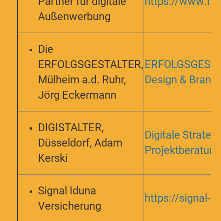
Partner für digitale
https://www.fir
Außenwerbung
Die
ERFOLGSGESTALTER,
ERFOLGSGESTAL
Mülheim a.d. Ruhr,
Design & Brand
Jörg Eckermann
DIGISTALTER,
Digitale Strateg
Düsseldorf, Adam
Projektberatung 
Kerski
Signal Iduna
https://signal-i
Versicherung