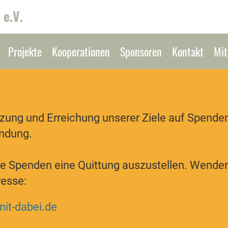
 e.V.
Projekte
Kooperationen
Sponsoren
Kontakt
Mit
tzung und Erreichung unserer Ziele auf Spende
endung.
Ihre Spenden eine Quittung auszustellen. Wend
resse:
mit-dabei.de